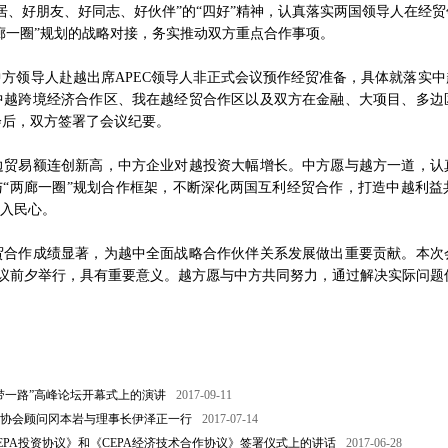
居、好朋友、好同志、好伙伴”的“四好”精神，认真落实两国领导人在经
两廊一圈”规划的战略对接，务实推动双方重点合作事项。
方领导人赴越出席APEC领导人非正式会议预作经贸准备，具体就落实中
中越跨境经济合作区、我在越经贸合作区以及双方在金融、大项目、多边
会后，双方签署了会议纪要。
易额连创新高，中方企业对越投资大幅增长。中方愿与越方一道，认
与“两廊一圈”规划合作框架，不断深化两国互利经贸合作，打造中越利
深入民心。
作成绩显著，为越中全面战略合作伙伴关系发展做出重要贡献。本次会
会议前夕举行，具有重要意义。越方愿与中方共同努力，通过解决实际问题
带一路”高峰论坛开幕式上的演讲
2017-09-11
协会顾问冈本岩与理事长伊泽正一行
2017-07-14
EPA投资协议》和《CEPA经济技术合作协议》签署仪式上的讲话
2017-06-28