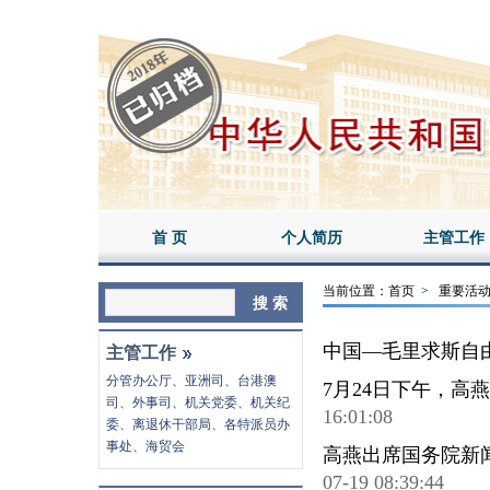
首 页
个人简历
主管工作
当前位置：
首页
>
重要活
中国—毛里求斯自
主管工作
分管
办公厅
、
亚洲司
、
台港澳
7月24日下午，高
司
、
外事司
、
机关党委
、机关纪
16:01:08
委、
离退休干部局
、各特派员办
事处、海贸会
高燕出席国务院新
07-19 08:39:44